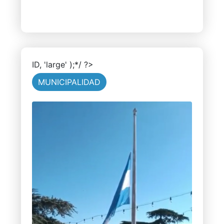
ID, 'large' );*/ ?>
MUNICIPALIDAD