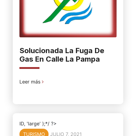
Solucionada La Fuga De
Gas En Calle La Pampa
Leer más
ID, 'large' );*/ ?>
TURISMO
JULIO 7, 2021