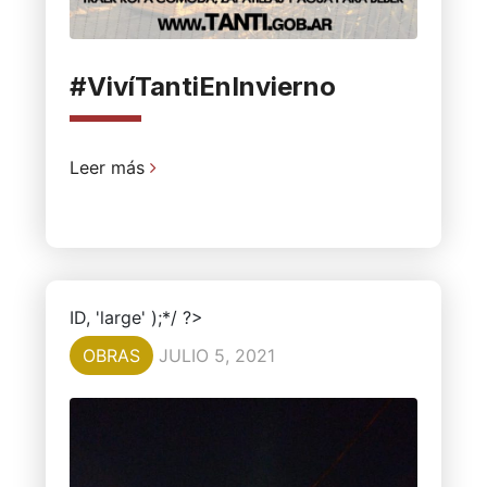
#VivíTantiEnInvierno
Leer más
ID, 'large' );*/ ?>
OBRAS
JULIO 5, 2021