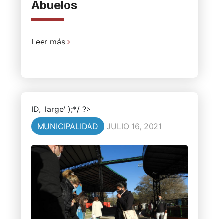
Abuelos
Leer más
ID, 'large' );*/ ?>
MUNICIPALIDAD
JULIO 16, 2021