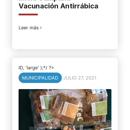
Vacunación Antirrábica
Leer más
ID, 'large' );*/ ?>
MUNICIPALIDAD
JULIO 27, 2021