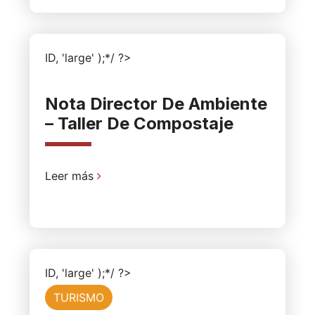
ID, 'large' );*/ ?>
Nota Director De Ambiente
– Taller De Compostaje
Leer más
ID, 'large' );*/ ?>
TURISMO