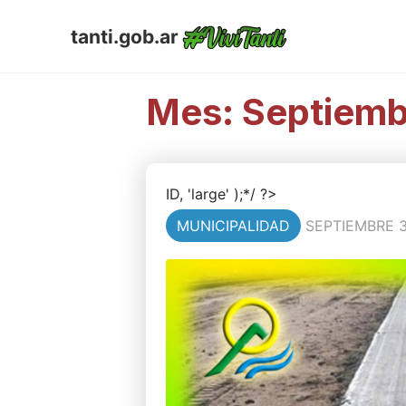
tanti.gob.ar
Mes:
Septiemb
ID, 'large' );*/ ?>
MUNICIPALIDAD
SEPTIEMBRE 3