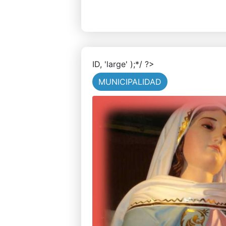
ID, 'large' );*/ ?>
MUNICIPALIDAD