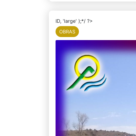
ID, 'large' );*/ ?>
OBRAS