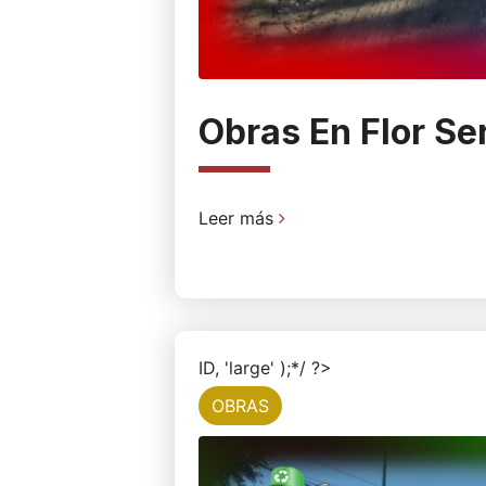
Obras En Flor Se
Leer más
ID, 'large' );*/ ?>
OBRAS