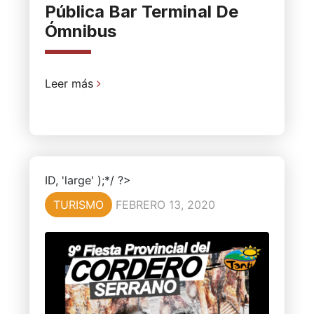
Pública Bar Terminal De
Ómnibus
Leer más
ID, 'large' );*/ ?>
TURISMO
FEBRERO 13, 2020