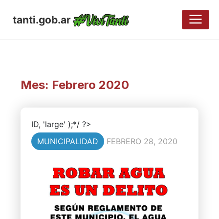
tanti.gob.ar
Mes:
Febrero 2020
ID, 'large' );*/ ?>
MUNICIPALIDAD
FEBRERO 28, 2020