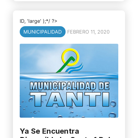
ID, 'large' );*/ ?>
MUNICIPALIDAD
FEBRERO 11, 2020
Ya Se Encuentra