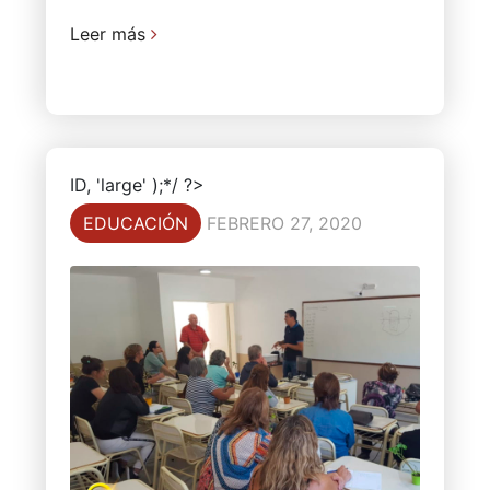
Leer más
ID, 'large' );*/ ?>
EDUCACIÓN
FEBRERO 27, 2020