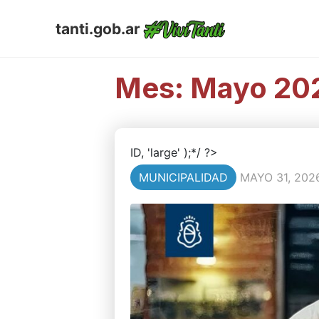
tanti.gob.ar
Mes:
Mayo 20
ID, 'large' );*/ ?>
MUNICIPALIDAD
MAYO 31, 202