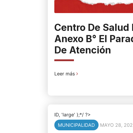
Centro De Salud 
Anexo B° El Para
De Atención
Leer más
ID, 'large' );*/ ?>
MUNICIPALIDAD
MAYO 28, 202