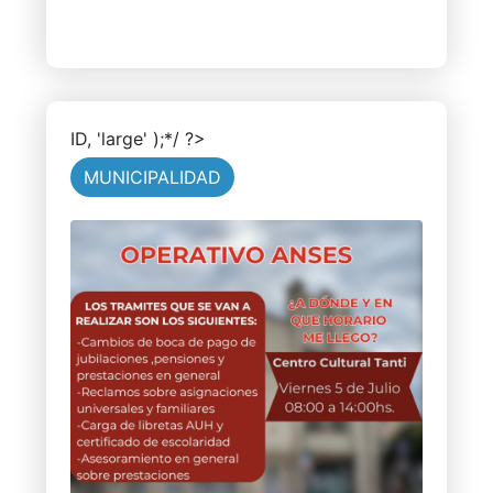
ID, 'large' );*/ ?>
MUNICIPALIDAD