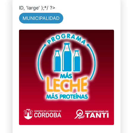
ID, 'large' );*/ ?>
MUNICIPALIDAD