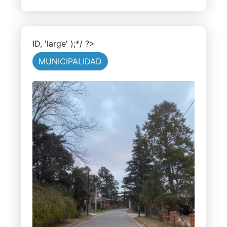
ID, 'large' );*/ ?>
MUNICIPALIDAD