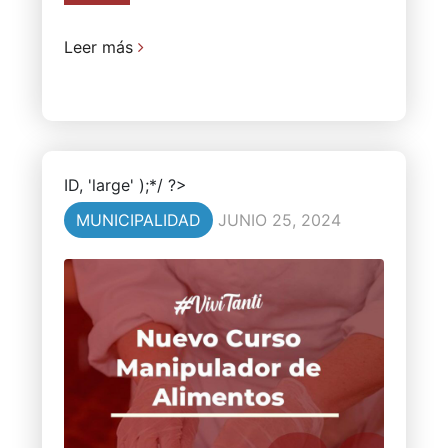
Leer más
ID, 'large' );*/ ?>
MUNICIPALIDAD
JUNIO 25, 2024