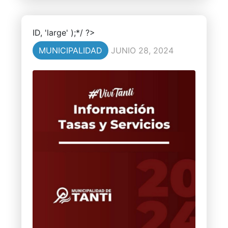
ID, 'large' );*/ ?>
MUNICIPALIDAD
JUNIO 28, 2024