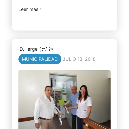
Leer más
ID, 'large' );*/ ?>
MUNICIPALIDAD
JULIO 18, 2018