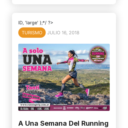
ID, 'large' );*/ ?>
TURISMO
JULIO 16, 2018
A Una Semana Del Running