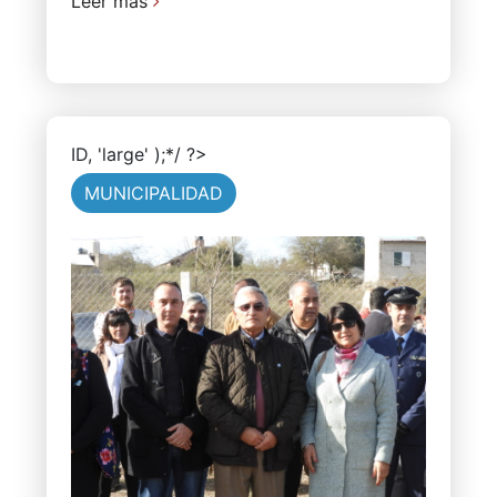
Leer más
ID, 'large' );*/ ?>
MUNICIPALIDAD