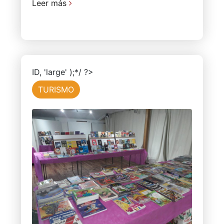
Leer más
ID, 'large' );*/ ?>
TURISMO