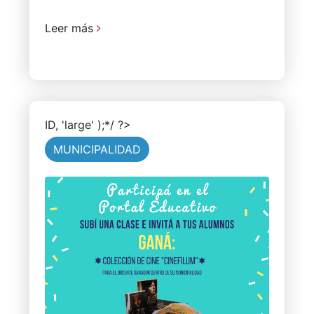
Leer más
ID, 'large' );*/ ?>
MUNICIPALIDAD