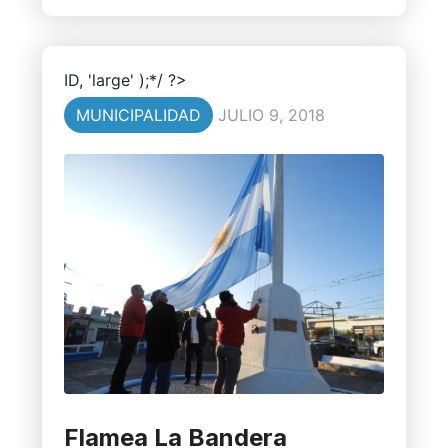
ID, 'large' );*/ ?>
MUNICIPALIDAD
JULIO 9, 2018
Flamea La Bandera