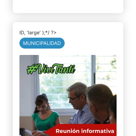
ID, 'large' );*/ ?>
MUNICIPALIDAD