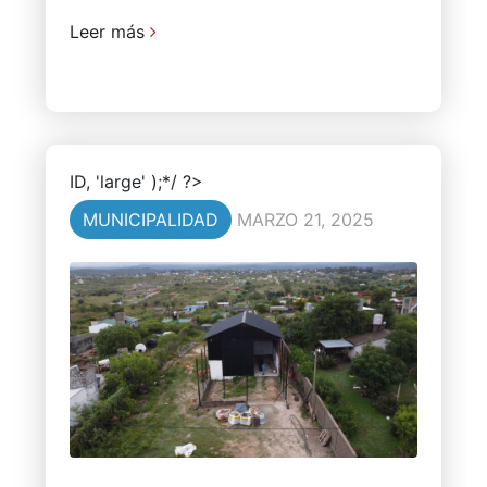
Leer más
ID, 'large' );*/ ?>
MUNICIPALIDAD
MARZO 21, 2025