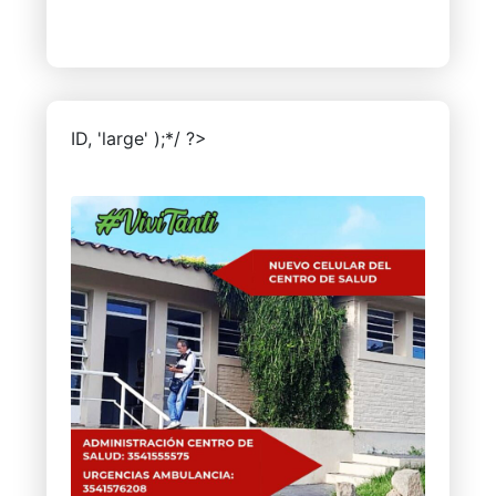
ID, 'large' );*/ ?>