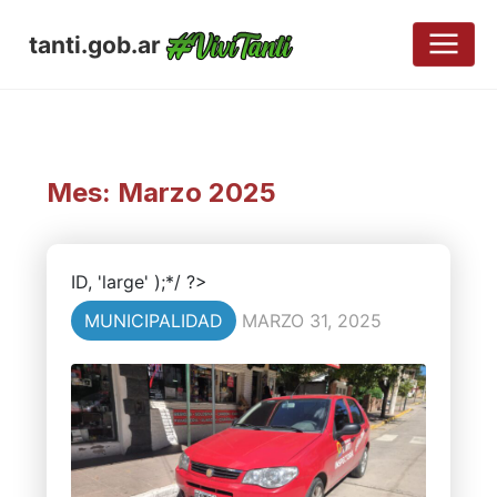
tanti.gob.ar
Mes:
Marzo 2025
ID, 'large' );*/ ?>
MUNICIPALIDAD
MARZO 31, 2025