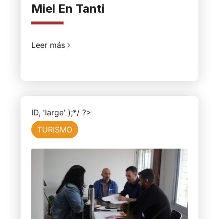
Miel En Tanti
Leer más
ID, 'large' );*/ ?>
TURISMO