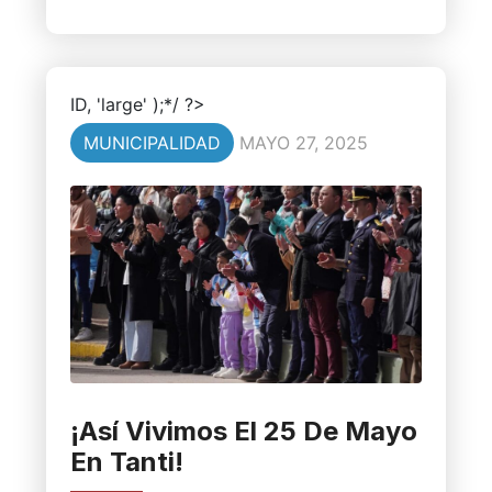
ID, 'large' );*/ ?>
MUNICIPALIDAD
MAYO 27, 2025
¡Así Vivimos El 25 De Mayo
En Tanti!