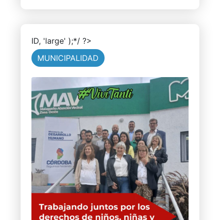
ID, 'large' );*/ ?>
MUNICIPALIDAD