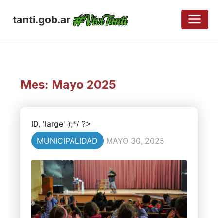
tanti.gob.ar
Mes:
Mayo 2025
ID, 'large' );*/ ?>
MUNICIPALIDAD
MAYO 30, 2025