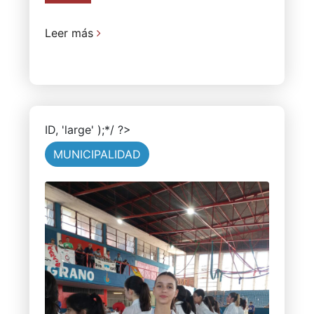
Leer más
ID, 'large' );*/ ?>
MUNICIPALIDAD