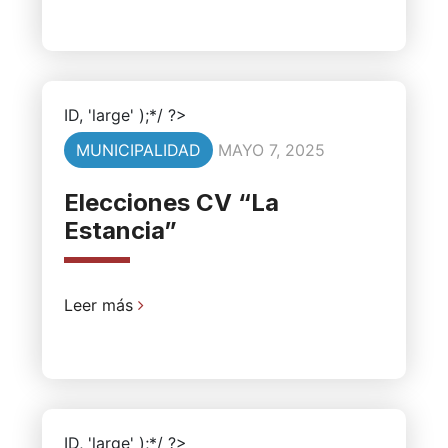
ID, 'large' );*/ ?>
MUNICIPALIDAD
MAYO 7, 2025
Elecciones CV “La
Estancia”
Leer más
ID, 'large' );*/ ?>