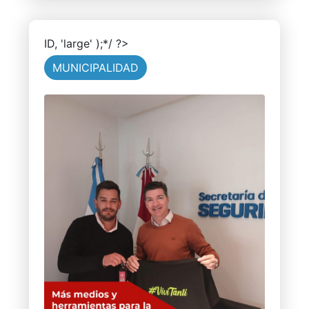
ID, 'large' );*/ ?>
MUNICIPALIDAD