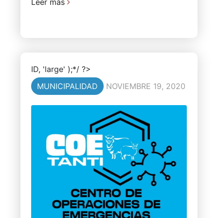
Leer más
ID, 'large' );*/ ?>
MUNICIPALIDAD
NOVIEMBRE 19, 2020