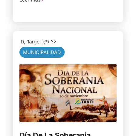
ID, 'large' );*/ ?>
MUNICIPALIDAD
Día De La Soberania