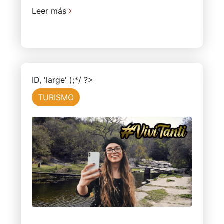
Leer más
ID, 'large' );*/ ?>
TURISMO