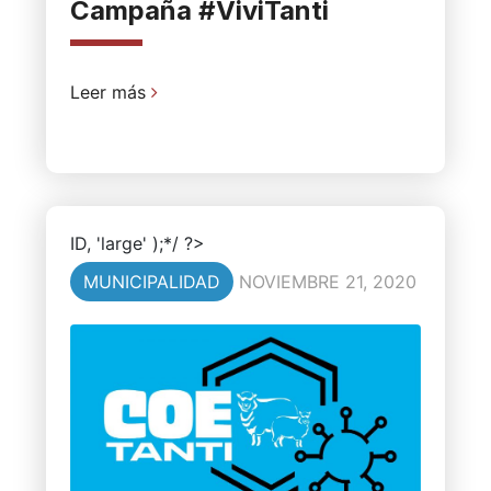
Campaña #ViviTanti
Leer más
ID, 'large' );*/ ?>
MUNICIPALIDAD
NOVIEMBRE 21, 2020