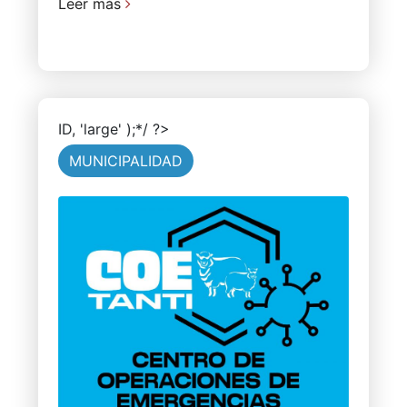
Leer más
ID, 'large' );*/ ?>
MUNICIPALIDAD