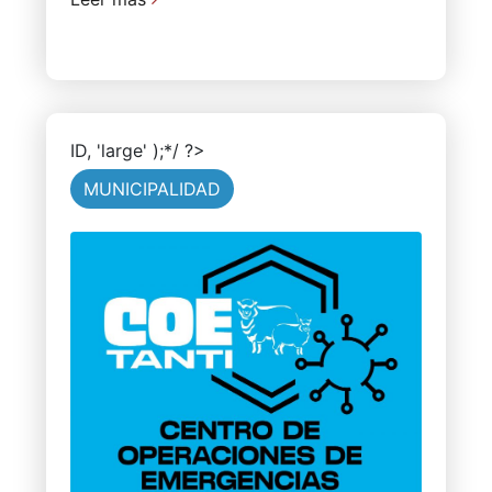
ID, 'large' );*/ ?>
MUNICIPALIDAD