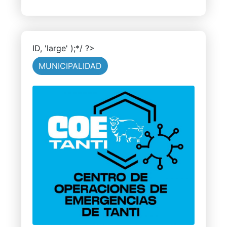
ID, 'large' );*/ ?>
MUNICIPALIDAD