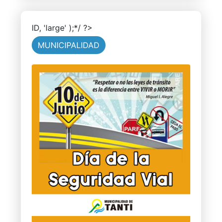
ID, 'large' );*/ ?>
MUNICIPALIDAD