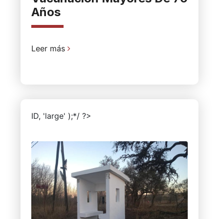
Años
Leer más
ID, 'large' );*/ ?>