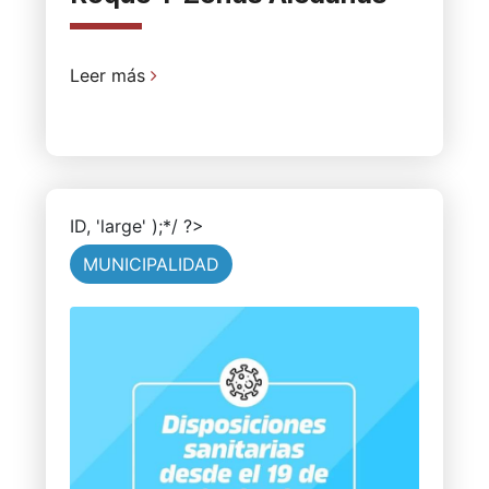
Leer más
ID, 'large' );*/ ?>
MUNICIPALIDAD