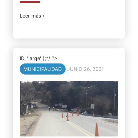
Leer más
ID, 'large' );*/ ?>
MUNICIPALIDAD
JUNIO 26, 2021