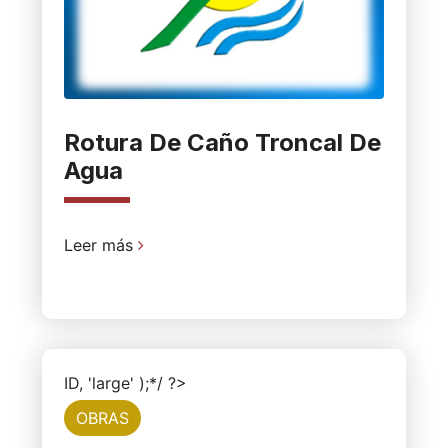
Rotura De Caño Troncal De
Agua
Leer más
ID, 'large' );*/ ?>
OBRAS