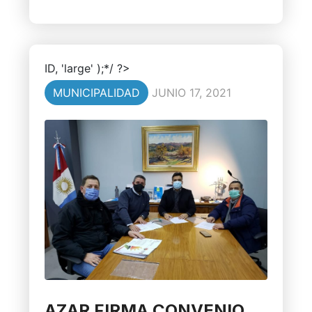
ID, 'large' );*/ ?>
MUNICIPALIDAD
JUNIO 17, 2021
AZAR FIRMA CONVENIO