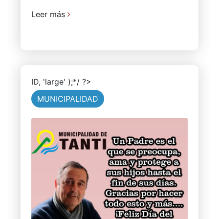
Leer más
ID, 'large' );*/ ?>
MUNICIPALIDAD