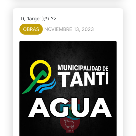
ID, 'large' );*/ ?>
OBRAS
NOVIEMBRE 13, 2023