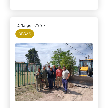
ID, 'large' );*/ ?>
OBRAS