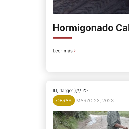
Hormigonado Call
Leer más
ID, 'large' );*/ ?>
OBRAS
MARZO 23, 2023