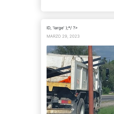
ID, 'large' );*/ ?>
MARZO 29, 2023