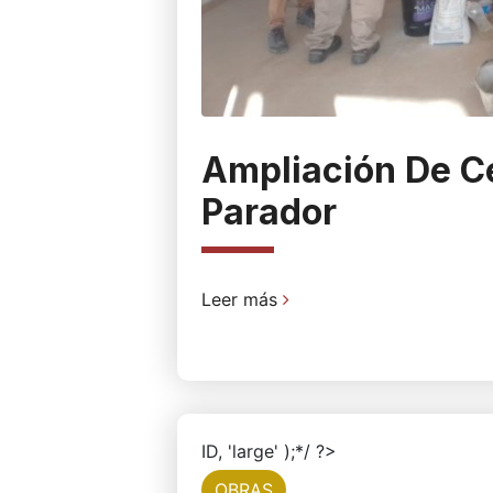
Ampliación De Ce
Parador
Leer más
ID, 'large' );*/ ?>
OBRAS