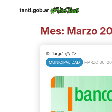
tanti.gob.ar
Mes:
Marzo 2
ID, 'large' );*/ ?>
MUNICIPALIDAD
MARZO 30, 20