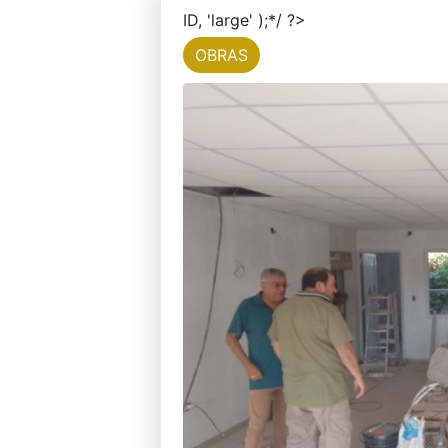
ID, 'large' );*/ ?>
OBRAS