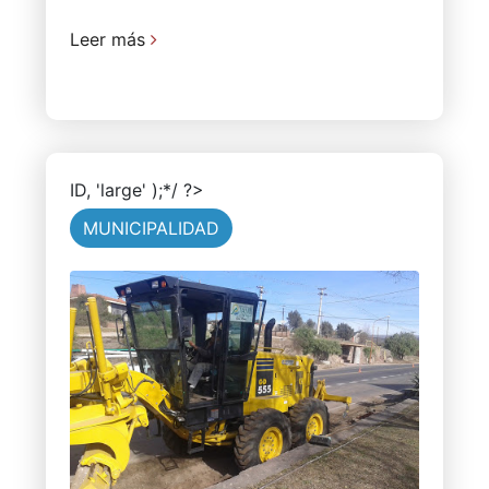
Leer más
ID, 'large' );*/ ?>
MUNICIPALIDAD