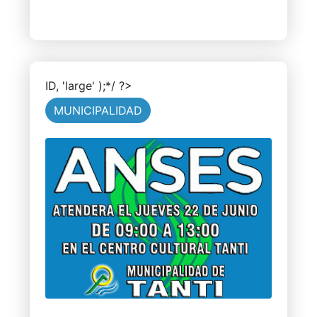
ID, 'large' );*/ ?>
MUNICIPALIDAD