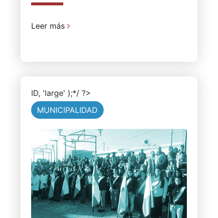
Leer más
ID, 'large' );*/ ?>
MUNICIPALIDAD