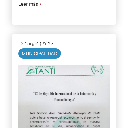
Leer más
ID, 'large' );*/ ?>
MUNICIPALIDAD