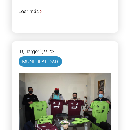
Leer más
ID, 'large' );*/ ?>
MUNICIPALIDAD