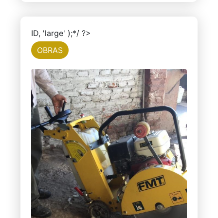
ID, 'large' );*/ ?>
OBRAS