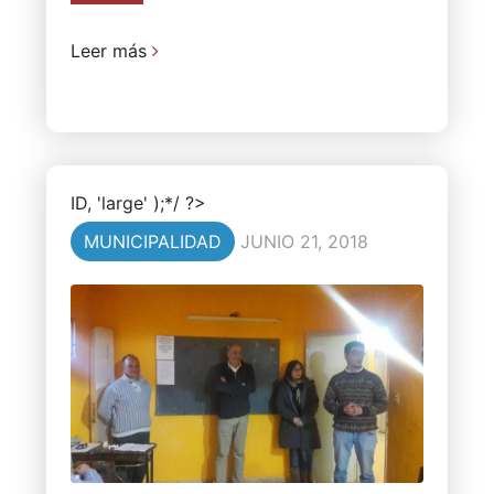
Leer más
ID, 'large' );*/ ?>
MUNICIPALIDAD
JUNIO 21, 2018