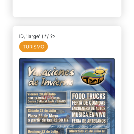
ID, 'large' );*/ ?>
TURISMO