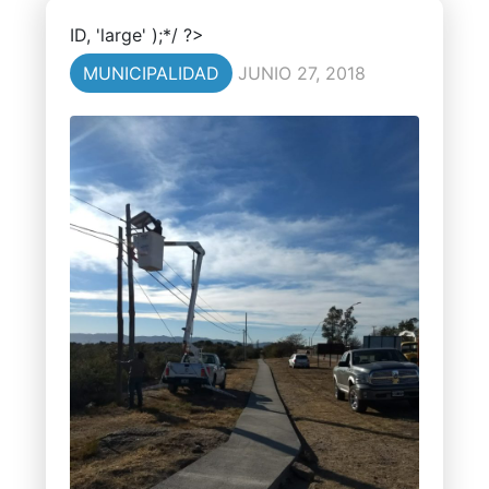
ID, 'large' );*/ ?>
MUNICIPALIDAD
JUNIO 27, 2018