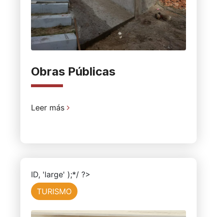
Obras Públicas
Leer más
ID, 'large' );*/ ?>
TURISMO