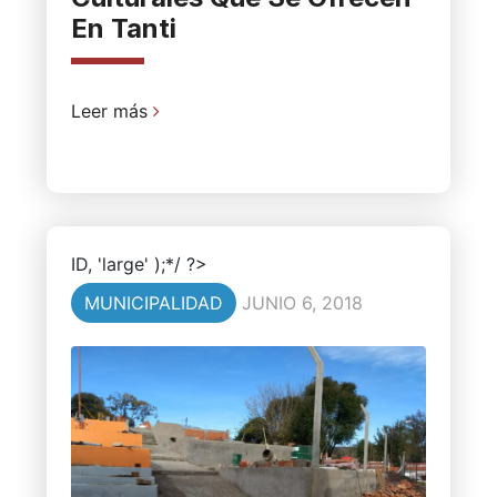
En Tanti
Leer más
ID, 'large' );*/ ?>
MUNICIPALIDAD
JUNIO 6, 2018