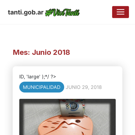
tanti.gob.ar
Mes:
Junio 2018
ID, 'large' );*/ ?>
MUNICIPALIDAD
JUNIO 29, 2018