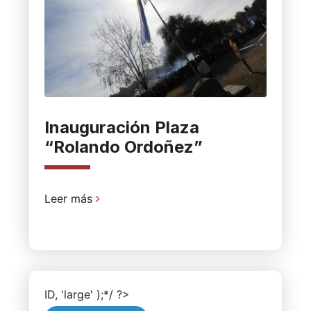
Inauguración Plaza
“Rolando Ordoñez”
Leer más
ID, 'large' );*/ ?>