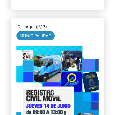
ID, 'large' );*/ ?>
MUNICIPALIDAD