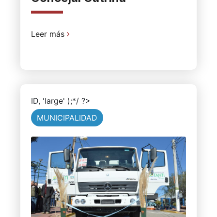
Leer más
ID, 'large' );*/ ?>
MUNICIPALIDAD