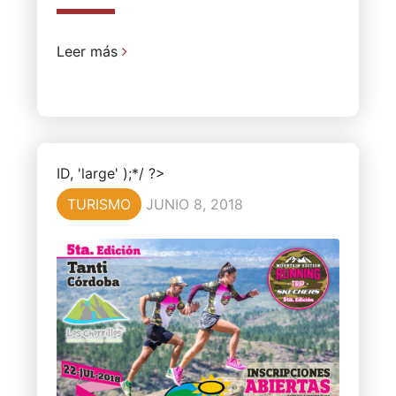
Leer más
ID, 'large' );*/ ?>
TURISMO
JUNIO 8, 2018