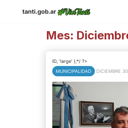
tanti.gob.ar
Mes:
Diciembr
ID, 'large' );*/ ?>
MUNICIPALIDAD
DICIEMBRE 30