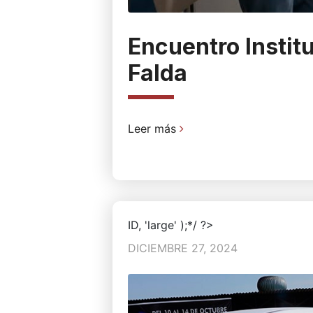
Encuentro Institu
Falda
Leer más
ID, 'large' );*/ ?>
DICIEMBRE 27, 2024