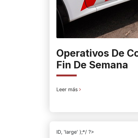
Operativos De Co
Fin De Semana
Leer más
ID, 'large' );*/ ?>