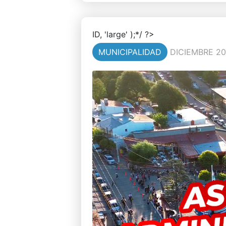
ID, 'large' );*/ ?>
MUNICIPALIDAD
DICIEMBRE 20