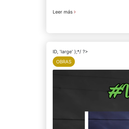
Leer más
ID, 'large' );*/ ?>
OBRAS