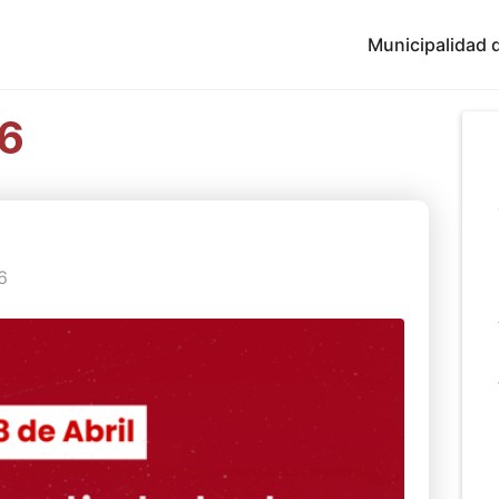
Municipalidad d
26
6