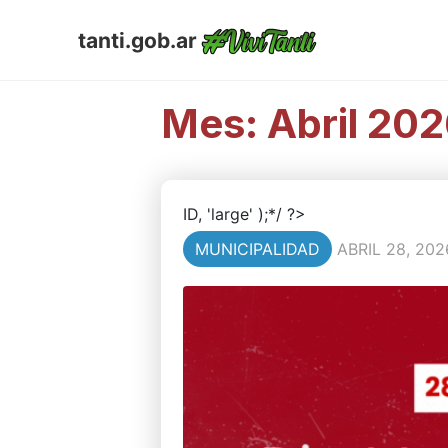
tanti.gob.ar
Mes:
Abril 20
ID, 'large' );*/ ?>
MUNICIPALIDAD
ABRIL 28, 202