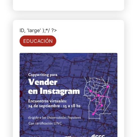
ID, 'large' );*/ ?>
EDUCACIÓN