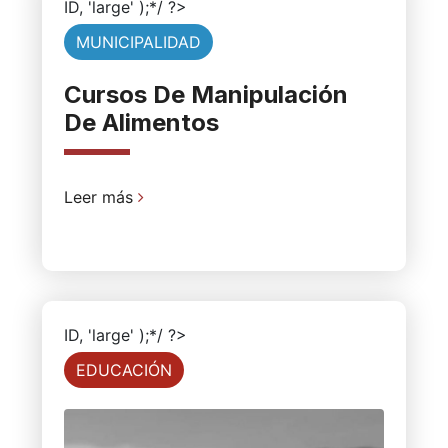
ID, 'large' );*/ ?>
MUNICIPALIDAD
Cursos De Manipulación
De Alimentos
Leer más
ID, 'large' );*/ ?>
EDUCACIÓN