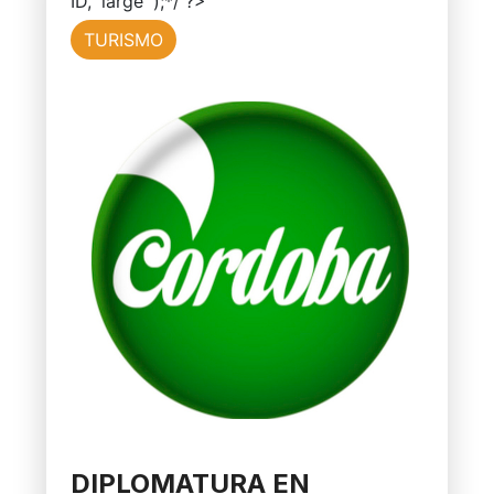
ID, 'large' );*/ ?>
TURISMO
DIPLOMATURA EN