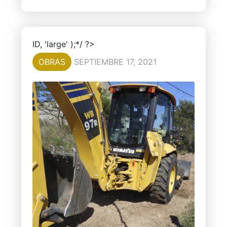
ID, 'large' );*/ ?>
OBRAS
SEPTIEMBRE 17, 2021