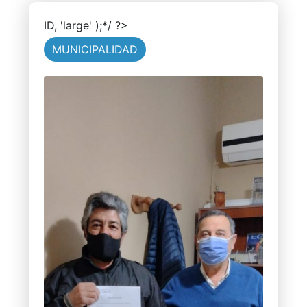
ID, 'large' );*/ ?>
MUNICIPALIDAD