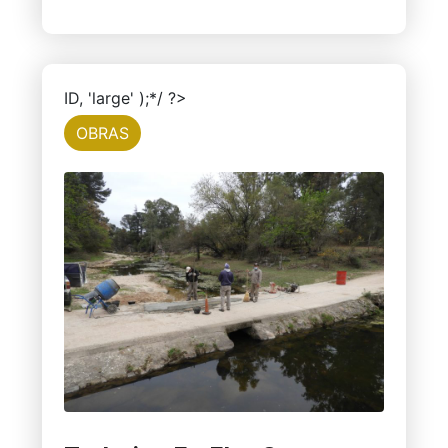
ID, 'large' );*/ ?>
OBRAS