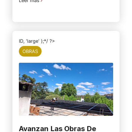
Leer más
ID, 'large' );*/ ?>
OBRAS
Avanzan Las Obras De