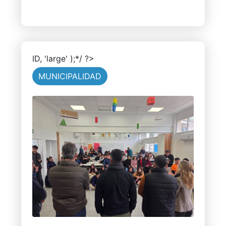
ID, 'large' );*/ ?>
MUNICIPALIDAD