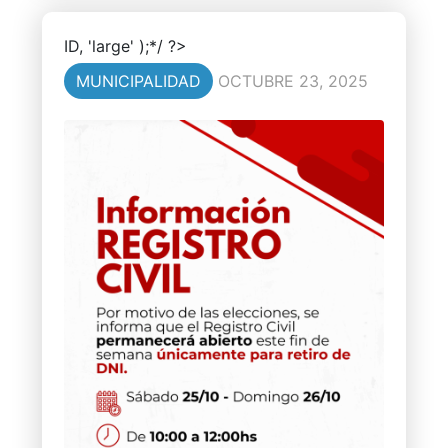
ID, 'large' );*/ ?>
MUNICIPALIDAD
OCTUBRE 23, 2025