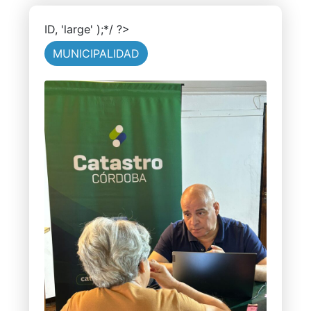
ID, 'large' );*/ ?>
MUNICIPALIDAD