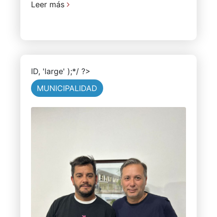
Leer más
ID, 'large' );*/ ?>
MUNICIPALIDAD