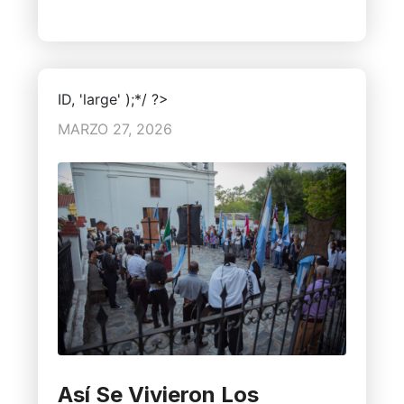
ID, 'large' );*/ ?>
MARZO 27, 2026
Así Se Vivieron Los