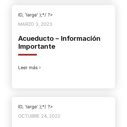
ID, 'large' );*/ ?>
MARZO 3, 2023
Acueducto – Información
Importante
Leer más
ID, 'large' );*/ ?>
OCTUBRE 24, 2022