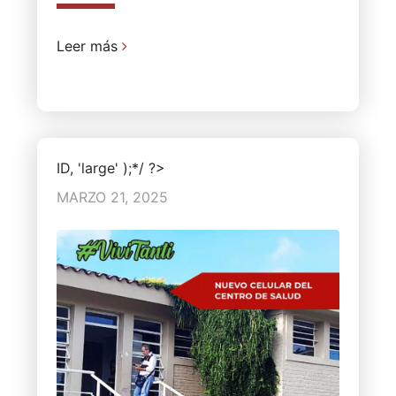
Leer más
ID, 'large' );*/ ?>
MARZO 21, 2025