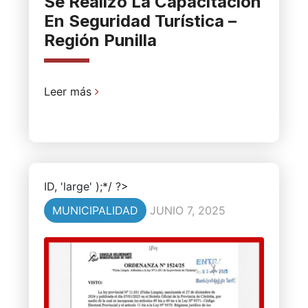
Se Realizó La Capacitación
En Seguridad Turística –
Región Punilla
Leer más
ID, 'large' );*/ ?>
MUNICIPALIDAD
JUNIO 7, 2025