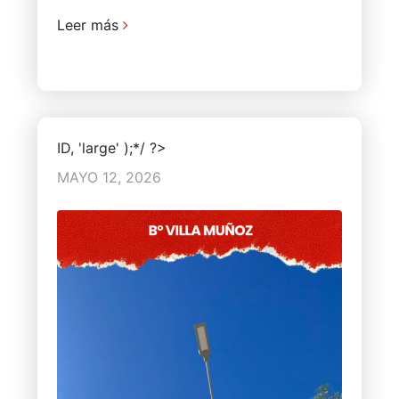
Leer más
ID, 'large' );*/ ?>
MAYO 12, 2026