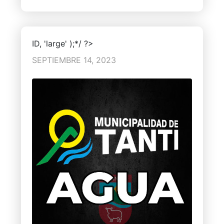
ID, 'large' );*/ ?>
SEPTIEMBRE 14, 2023