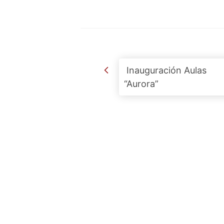
Post navigation
Inauguración Aulas
“Aurora”