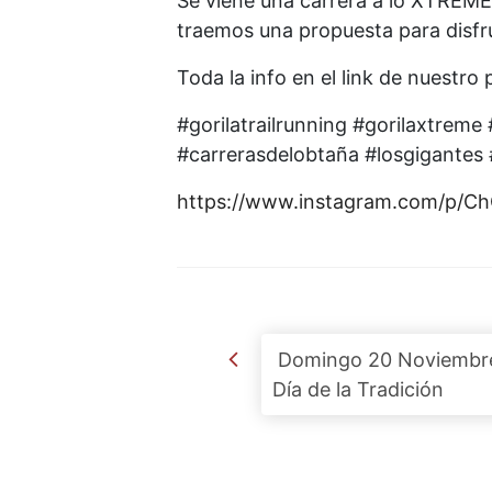
Se viene una carrera a lo XTREM
traemos una propuesta para disfrut
Toda la info en el link de nuestro p
#gorilatrailrunning #gorilaxtreme #g
#carrerasdelobtaña #losgigantes 
https://www.instagram.com/p/
Post navigation
Domingo 20 Noviembr
Día de la Tradición