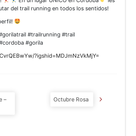
E!
En un lugar ÚNICO en Córdoba
les
ar del trail running en todos los sentidos!
erfil!
orilatrail #trailrunning #trail
#cordoba #gorila
ChCvrQEBwYw/?igshid=MDJmNzVkMjY=
e –
Octubre Rosa