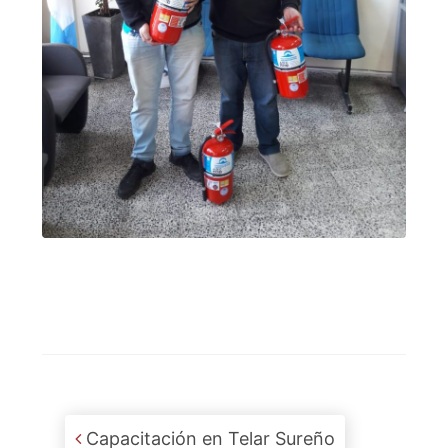
Post navigation
Capacitación en Telar Sureño