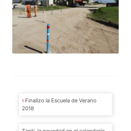
Post navigation
Finalizo la Escuela de Verano
2018
Tanti, la novedad en el calendario