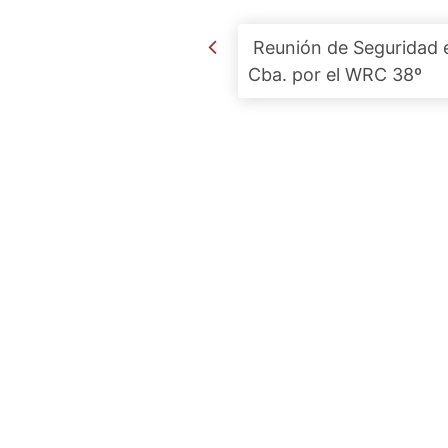
Post navigation
Reunión de Seguridad 
Cba. por el WRC 38º