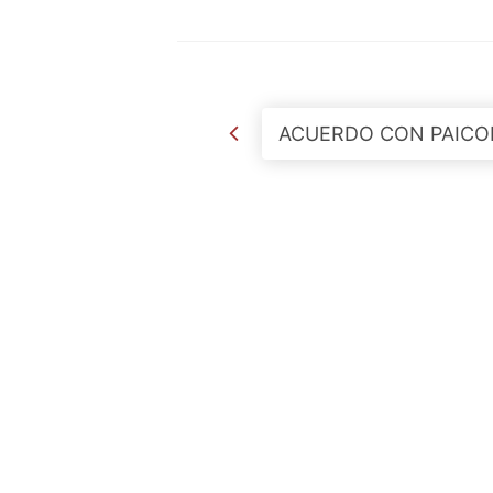
Post navigation
ACUERDO CON PAICO