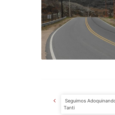
Post navigation
Seguimos Adoquinand
Tanti