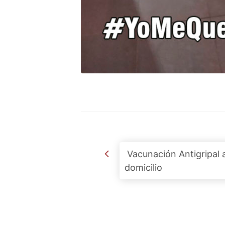
Post navigation
Vacunación Antigripal 
domicilio