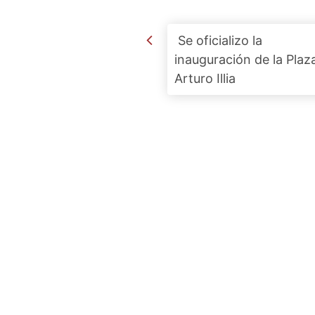
Post navigation
Se oficializo la
inauguración de la Plaz
Arturo Illia