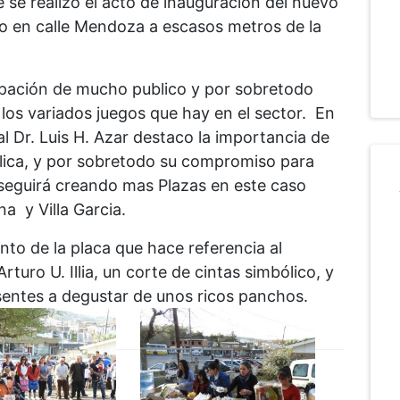
 se realizo el acto de inauguración del nuevo
do en calle Mendoza a escasos metros de la
ipación de mucho publico y por sobretodo
os variados juegos que hay en el sector. En
l Dr. Luis H. Azar destaco la importancia de
blica, y por sobretodo su compromiso para
seguirá creando mas Plazas en este caso
na y Villa Garcia.
ento de la placa que hace referencia al
uro U. Illia, un corte de cintas simbólico, y
resentes a degustar de unos ricos panchos.