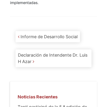
implementadas.
Post navigation
Informe de Desarrollo Social
Declaración de Intendente Dr. Luis
H Azar
Noticias Recientes
Tanti participó de la 5.ª edición de