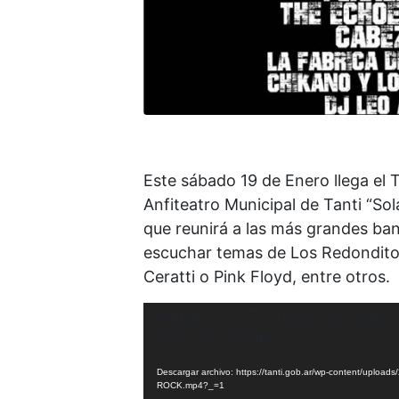
Este sábado 19 de Enero llega el 
Anfiteatro Municipal de Tanti “Sol
que reunirá a las más grandes ban
escuchar temas de Los Redondito
Ceratti o Pink Floyd, entre otros.
Reproductor
Media error: Format(s) not suppor
de
source(s) not found
video
Descargar archivo: https://tanti.gob.ar/wp-content/upload
ROCK.mp4?_=1