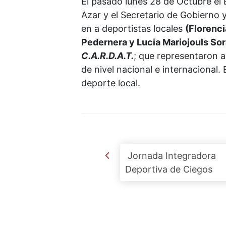
El pasado lunes 28 de Octubre el E
Azar y el Secretario de Gobierno 
en a deportistas locales
(Florenc
Pedernera y Lucia Mariojouls Sor
C.A.R.D.A.T.
; que representaron a
de nivel nacional e internacional.
deporte local.
Post navigation
Jornada Integradora
Deportiva de Ciegos